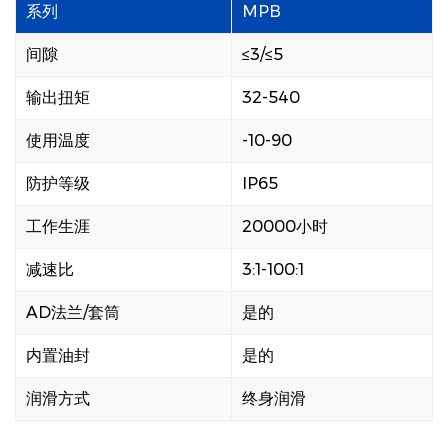
系列
MPB
间隙
≤3/≤5
输出扭矩
32-540
使用温度
-10-90
防护等级
IP65
工作生涯
20000小时
减速比
3:1-100:1
AD法兰/套筒
是的
内置油封
是的
润滑方式
终身润滑