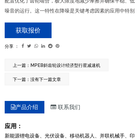
配置优化了齿轮啮合，极大限度地减少摩擦并确保平稳、低
噪音的运行。这一特性在降噪是关键考虑因素的应用中特别
有利，例如实验室设备、医疗设备或与人类一起工作的协作
获取报价
机器人系统。 斜齿轮设计，啮合率高，运转平稳，噪音
低，齿隙小。 太阳轮输出轴轴承直接设计在臂中，以确保
分享 ：
精度和同心度。MPB 低噪音经济型星形减速机的设计重点
是成本效益，而不影响性能。 其流线型设计不仅使其价格
上一篇：MPEB斜齿轮设计经济型行星减速机
实惠，而且便于轻松集成到各种工业应用中。 这种对经济
下一篇：没有下一篇文章
效率的重视使得 MPB 星型减速机成为寻求增强运动控制系
统同时保持预算限制的行业的有吸引力的选择。
产品介绍
联系我们
应用：
新能源锂电设备、光伏设备、移动机器人、并联机械手、印