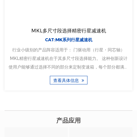
MKL多尺寸段选择精密行星减速机
CAT:MK系列行星减速机
行业小级别的产品阵容适用于： 门驱动用（行星・同芯轴）
MKL精密行星减速机在于其多尺寸段选择能力。 这种创新设计
使用户能够通过选择不同的部分来定制变速箱，每个部分都满足
特定的扭矩和速度要求。 MKL 精密行星减速机的模块化设计促
查看具体信息
进了可扩展性，允许添加或删除部分以适应不同的扭矩和速度需
求。 这种模块化...
产品应用