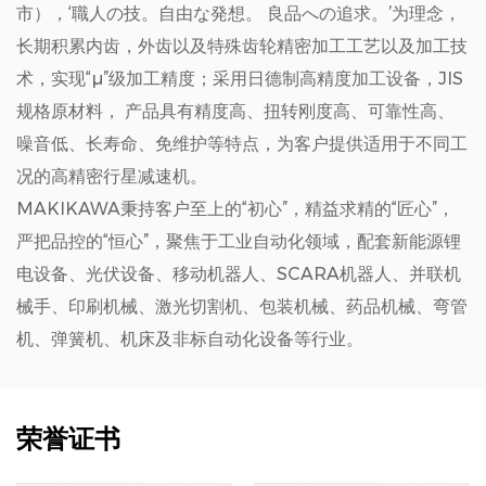
市），‘職人の技。自由な発想。 良品への追求。’为理念，
长期积累内齿，外齿以及特殊齿轮精密加工工艺以及加工技
术，实现“μ”级加工精度；采用日德制高精度加工设备，JIS
规格原材料， 产品具有精度高、扭转刚度高、可靠性高、
噪音低、长寿命、免维护等特点，为客户提供适用于不同工
况的高精密行星减速机。
MAKIKAWA秉持客户至上的“初心”，精益求精的“匠心”，
严把品控的“恒心”，聚焦于工业自动化领域，配套新能源锂
电设备、光伏设备、移动机器人、SCARA机器人、并联机
械手、印刷机械、激光切割机、包装机械、药品机械、弯管
机、弹簧机、机床及非标自动化设备等行业。
荣誉证书