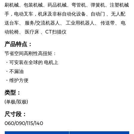
刷机械、包装机械、药品机械、弯管机、弹簧机、注塑机械
手，电动叉车，机床及非标自动化设备、自动门 、无人配
送台车、 服务/交流机器人、 工业用机器人、 传送带、 电
动轮椅、 医疗床 、CT扫描仪
产品特点：
节省空间高刚性高扭矩：
・可安装在全球的 电机上
・不漏油
・维护方便
类型：
(单极/双极)
尺寸段：
060/090/115/140