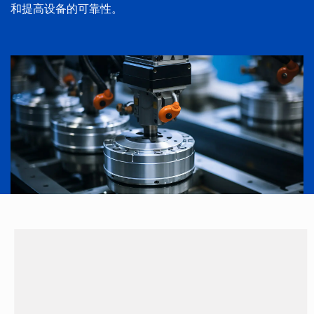
和提高设备的可靠性。