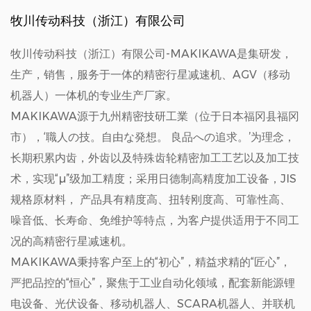
牧川传动科技（浙江）有限公司
牧川传动科技（浙江）有限公司-MAKIKAWA是集研发，
生产，销售，服务于一体的精密行星减速机、AGV（移动
机器人）一体机的专业生产厂家。
MAKIKAWA源于九州精密技研工業（位于日本福冈县福冈
市），‘職人の技。自由な発想。 良品への追求。’为理念，
长期积累内齿，外齿以及特殊齿轮精密加工工艺以及加工技
术，实现“μ”级加工精度；采用日德制高精度加工设备，JIS
规格原材料， 产品具有精度高、扭转刚度高、可靠性高、
噪音低、长寿命、免维护等特点，为客户提供适用于不同工
况的高精密行星减速机。
MAKIKAWA秉持客户至上的“初心”，精益求精的“匠心”，
严把品控的“恒心”，聚焦于工业自动化领域，配套新能源锂
电设备、光伏设备、移动机器人、SCARA机器人、并联机